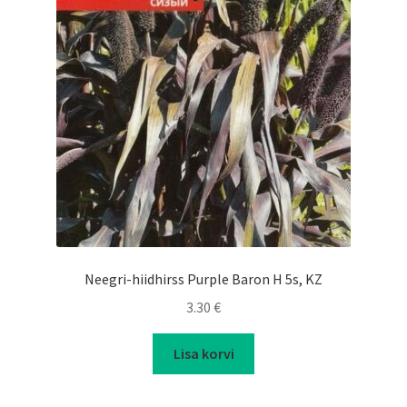
Neegri-hiidhirss Purple Baron H 5s, KZ
3.30
€
Lisa korvi