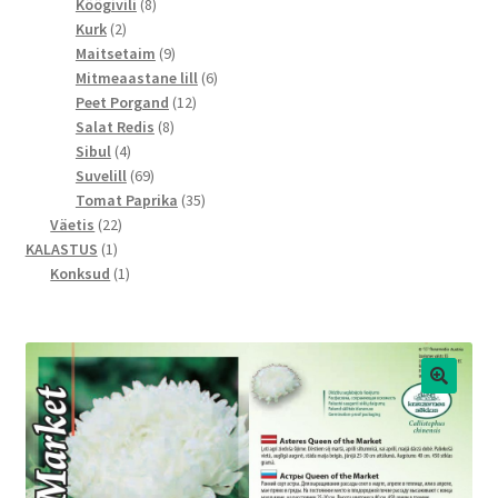
toodet
8
Köögivili
8
2
toodet
Kurk
2
toodet
9
Maitsetaim
9
toodet
6
Mitmeaastane lill
6
12
toodet
Peet Porgand
12
8
toodet
Salat Redis
8
4
toodet
Sibul
4
toodet
69
Suvelill
69
toodet
35
Tomat Paprika
35
22
toodet
Väetis
22
1
toodet
KALASTUS
1
toode
1
Konksud
1
toode