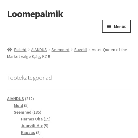
Loomepalmik
Liigu
Liigu
Menüü
navigeerimisele
sisu
juurde
Suletud
Esileht
AIANDUS
Seemned
Suvelill
Aster Queen of the
Market valge 0,5g, KZ !!
Tootekategooriad
212
AIANDUS
212
5
toodet
Muld
5
toodet
185
Seemned
185
toodet
19
Hernes Uba
19
5
toodet
Juurvili Mix
5
8
toodet
Kapsas
8