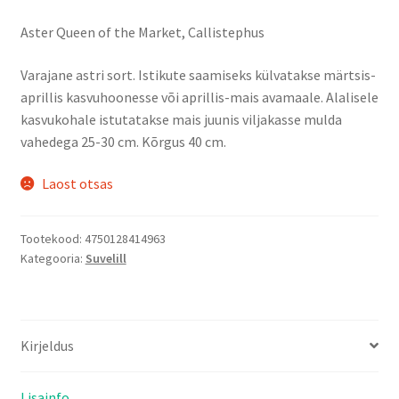
Aster Queen of the Market, Callistephus
Varajane astri sort. Istikute saamiseks külvatakse märtsis-
aprillis kasvuhoonesse või aprillis-mais avamaale. Alalisele
kasvukohale istutatakse mais juunis viljakasse mulda
vahedega 25-30 cm. Kõrgus 40 cm.
Laost otsas
Tootekood:
4750128414963
Kategooria:
Suvelill
Kirjeldus
Lisainfo