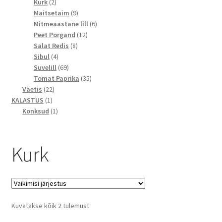
2
toodet
Kurk
2
toodet
9
Maitsetaim
9
toodet
6
Mitmeaastane lill
6
12
toodet
Peet Porgand
12
8
toodet
Salat Redis
8
4
toodet
Sibul
4
toodet
69
Suvelill
69
toodet
35
Tomat Paprika
35
22
toodet
Väetis
22
1
toodet
KALASTUS
1
toode
1
Konksud
1
toode
Kurk
Kuvatakse kõik 2 tulemust