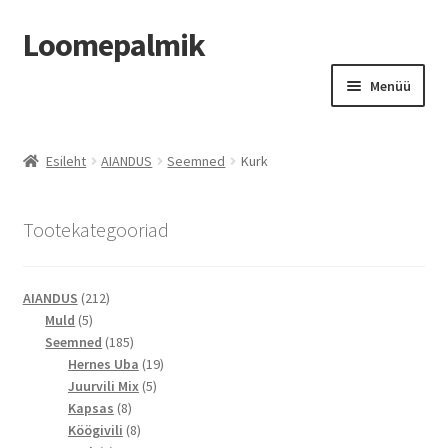
Loomepalmik
Liigu
Liigu
Menüü
navigeerimisele
sisu
juurde
Suletud
Esileht
AIANDUS
Seemned
Kurk
Tootekategooriad
212
AIANDUS
212
5
toodet
Muld
5
toodet
185
Seemned
185
toodet
19
Hernes Uba
19
5
toodet
Juurvili Mix
5
8
toodet
Kapsas
8
toodet
8
Köögivili
8