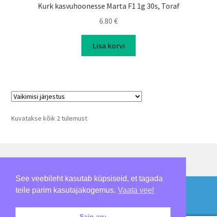
Kurk kasvuhoonesse Marta F1 1g 30s, Toraf
6.80
€
Lisa korvi
Kuvatakse kõik 2 tulemust
See veebileht kasutab küpsiseid, et tagada
© Loomepalmik 2026
E-pood ei tööta
teile parim kasutajakogemus.
Vaata veel
Built with WooCommerce
.
Peida
Sain aru