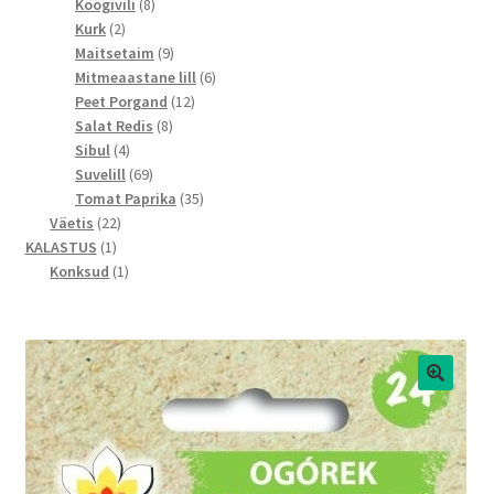
toodet
8
Köögivili
8
2
toodet
Kurk
2
toodet
9
Maitsetaim
9
toodet
6
Mitmeaastane lill
6
12
toodet
Peet Porgand
12
8
toodet
Salat Redis
8
4
toodet
Sibul
4
toodet
69
Suvelill
69
toodet
35
Tomat Paprika
35
22
toodet
Väetis
22
1
toodet
KALASTUS
1
toode
1
Konksud
1
toode