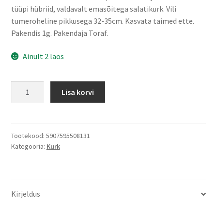
tüüpi hübriid, valdavalt emasõitega salatikurk. Vili
tumeroheline pikkusega 32-35cm. Kasvata taimed ette.
Pakendis 1g. Pakendaja Toraf.
Ainult 2 laos
Kurk
Lisa korvi
kasvuhoonesse
Marta
F1
1g
Tootekood:
5907595508131
Kategooria:
Kurk
30s,
Toraf
kogus
Kirjeldus