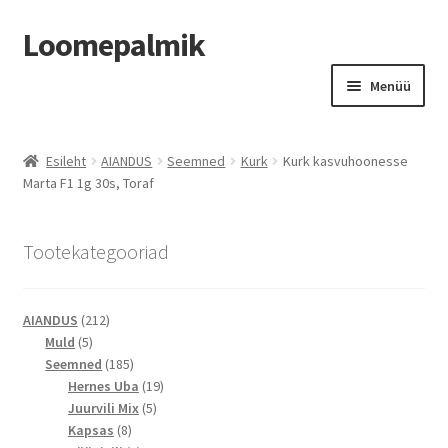
Loomepalmik
Liigu
Liigu
Menüü
navigeerimisele
sisu
juurde
Suletud
Esileht
AIANDUS
Seemned
Kurk
Kurk kasvuhoonesse
Marta F1 1g 30s, Toraf
Tootekategooriad
212
AIANDUS
212
5
toodet
Muld
5
toodet
185
Seemned
185
toodet
19
Hernes Uba
19
5
toodet
Juurvili Mix
5
8
toodet
Kapsas
8