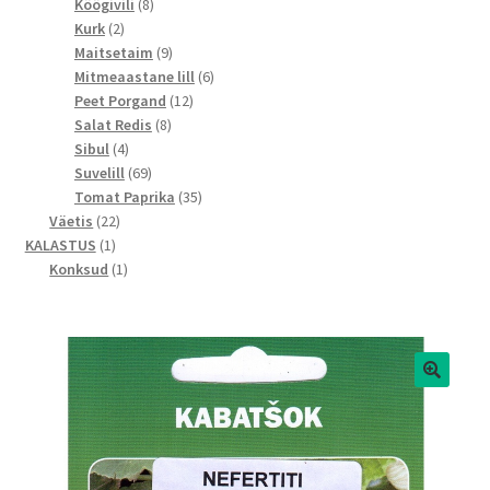
toodet
8
Köögivili
8
2
toodet
Kurk
2
toodet
9
Maitsetaim
9
toodet
6
Mitmeaastane lill
6
12
toodet
Peet Porgand
12
8
toodet
Salat Redis
8
4
toodet
Sibul
4
toodet
69
Suvelill
69
toodet
35
Tomat Paprika
35
22
toodet
Väetis
22
1
toodet
KALASTUS
1
toode
1
Konksud
1
toode