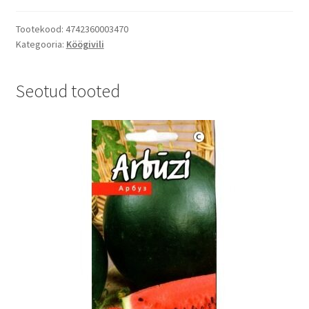
Akone
kogus
Tootekood:
4742360003470
Kategooria:
Köögivili
Seotud tooted