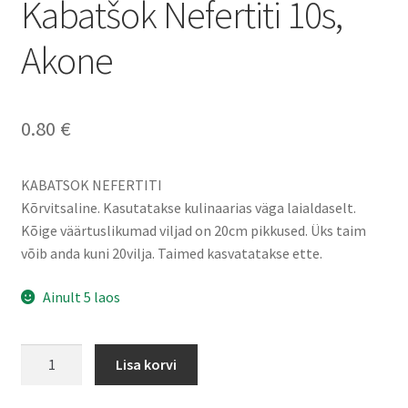
Kabatšok Nefertiti 10s,
Akone
0.80
€
KABATSOK NEFERTITI
Kõrvitsaline. Kasutatakse kulinaarias väga laialdaselt.
Kõige väärtuslikumad viljad on 20cm pikkused. Üks taim
võib anda kuni 20vilja. Taimed kasvatatakse ette.
Ainult 5 laos
Kabatšok
Lisa korvi
Nefertiti
10s,