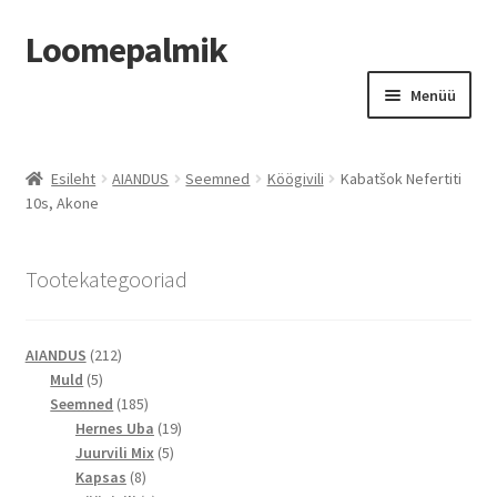
Loomepalmik
Liigu
Liigu
Menüü
navigeerimisele
sisu
juurde
Suletud
Esileht
AIANDUS
Seemned
Köögivili
Kabatšok Nefertiti
10s, Akone
Tootekategooriad
212
AIANDUS
212
5
toodet
Muld
5
toodet
185
Seemned
185
toodet
19
Hernes Uba
19
5
toodet
Juurvili Mix
5
8
toodet
Kapsas
8