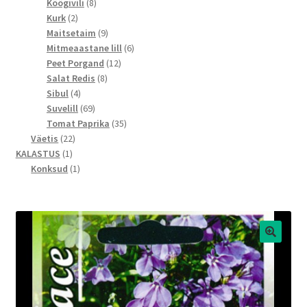
toodet
8
Köögivili
8
2
toodet
Kurk
2
toodet
9
Maitsetaim
9
toodet
6
Mitmeaastane lill
6
12
toodet
Peet Porgand
12
8
toodet
Salat Redis
8
4
toodet
Sibul
4
toodet
69
Suvelill
69
toodet
35
Tomat Paprika
35
22
toodet
Väetis
22
1
toodet
KALASTUS
1
toode
1
Konksud
1
toode