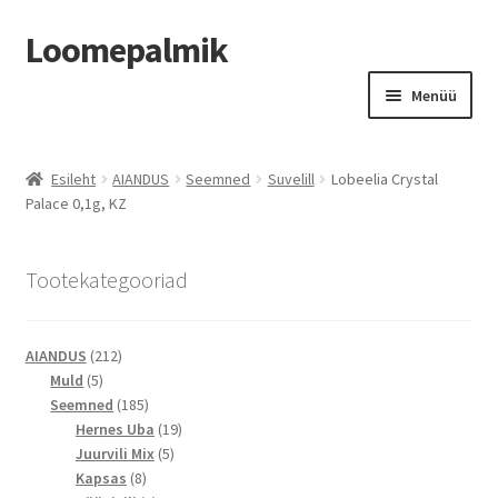
Loomepalmik
Liigu
Liigu
Menüü
navigeerimisele
sisu
juurde
Suletud
Esileht
AIANDUS
Seemned
Suvelill
Lobeelia Crystal
Palace 0,1g, KZ
Tootekategooriad
212
AIANDUS
212
5
toodet
Muld
5
toodet
185
Seemned
185
toodet
19
Hernes Uba
19
5
toodet
Juurvili Mix
5
8
toodet
Kapsas
8