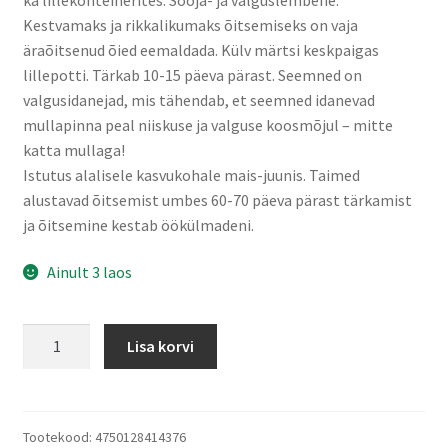
Kestvamaks ja rikkalikumaks õitsemiseks on vaja
äraõitsenud õied eemaldada. Külv märtsi keskpaigas
lillepotti. Tärkab 10-15 päeva pärast. Seemned on
valgusidanejad, mis tähendab, et seemned idanevad
mullapinna peal niiskuse ja valguse koosmõjul – mitte
katta mullaga!
Istutus alalisele kasvukohale mais-juunis. Taimed
alustavad õitsemist umbes 60-70 päeva pärast tärkamist
ja õitsemine kestab öökülmadeni.
Ainult 3 laos
Lobeelia
Lisa korvi
Crystal
Palace
0,1g,
KZ
Tootekood:
4750128414376