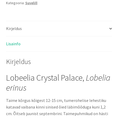
Kategooria:
Suvelill
kogus
Kirjeldus
Lisainfo
Kirjeldus
Lobeelia Crystal Palace,
Lobelia
erinus
Taime kõrgus kõigest 12-15 cm, tumerohelise lehestiku
katavad vaibana kinni sinised õied läbimõõduga kuni 1,2
cm. Õitseb juunist septembrini. Taimepuhmikud on hästi