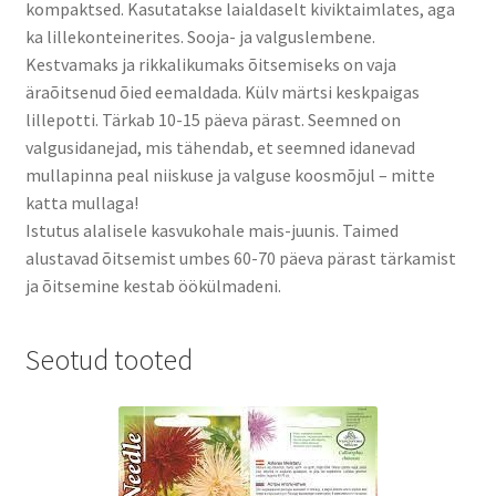
kompaktsed. Kasutatakse laialdaselt kiviktaimlates, aga
ka lillekonteinerites. Sooja- ja valguslembene.
Kestvamaks ja rikkalikumaks õitsemiseks on vaja
äraõitsenud õied eemaldada. Külv märtsi keskpaigas
lillepotti. Tärkab 10-15 päeva pärast.
Seemned on
valgusidanejad, mis tähendab, et seemned idanevad
mullapinna peal niiskuse ja valguse koosmõjul – mitte
katta mullaga!
Istutus alalisele kasvukohale mais-juunis. Taimed
alustavad õitsemist umbes 60-70 päeva pärast tärkamist
ja õitsemine kestab öökülmadeni.
Seotud tooted