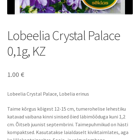
Lobeelia Crystal Palace
0,1g, KZ
1.00
€
Lobeelia Crystal Palace, Lobelia erinus
Taime kõrgus kõigest 12-15 cm, tumerohelise lehestiku
katavad vaibana kinni sinised õied läbimõõduga kuni 1,2
cm. Õitseb juunist septembrini. Taimepuhmikud on hästi
kompaktsed. Kasutatakse laialdaselt kiviktaimlates, aga
ka lillekonteinerites. Sooja- ja valguslembene.