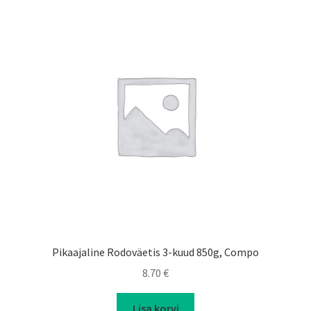
Pikaajaline Rodoväetis 3-kuud 850g, Compo
8.70
€
Lisa korvi