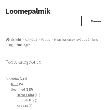
Loomepalmik
Liigu
Liigu
Menüü
navigeerimisele
sisu
juurde
Suletud
Esileht
AIANDUS
Väetis
Maasika kastmisväetis ämbris
300g, Baltic Agro
Tootekategooriad
212
AIANDUS
212
5
toodet
Muld
5
toodet
185
Seemned
185
toodet
19
Hernes Uba
19
5
toodet
Juurvili Mix
5
8
toodet
Kapsas
8