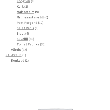
toodet
8
Köögivili
8
2
toodet
Kurk
2
toodet
9
Maitsetaim
9
toodet
6
Mitmeaastane lill
6
12
toodet
Peet Porgand
12
8
toodet
Salat Redis
8
4
toodet
Sibul
4
toodet
69
Suvelill
69
toodet
35
Tomat Paprika
35
22
toodet
Väetis
22
1
toodet
KALASTUS
1
toode
1
Konksud
1
toode