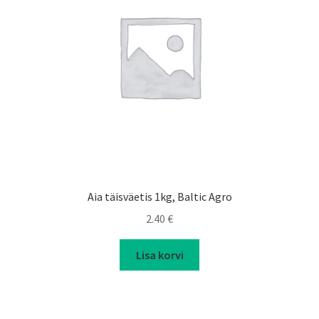
Aia täisväetis 1kg, Baltic Agro
2.40
€
Lisa korvi