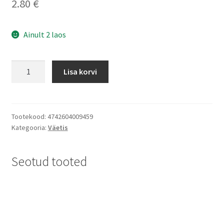
2.80
€
Ainult 2 laos
Maasika
Lisa korvi
kastmisväetis
ämbris
300g,
Baltic
Tootekood:
4742604009459
Kategooria:
Väetis
Agro
kogus
Seotud tooted