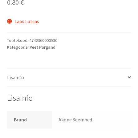
0.80
€
Laost otsas
Tootekood:
4742360000530
Kategooria:
Peet Porgand
Lisainfo
Lisainfo
Brand
Akone Seemned