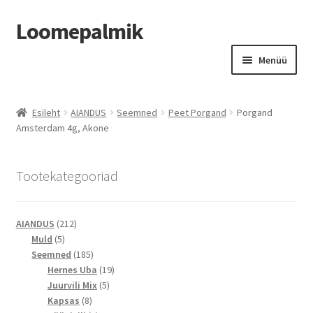
Loomepalmik
Liigu
Liigu
Menüü
navigeerimisele
sisu
juurde
Suletud
Esileht
AIANDUS
Seemned
Peet Porgand
Porgand
Amsterdam 4g, Akone
Tootekategooriad
212
AIANDUS
212
5
toodet
Muld
5
toodet
185
Seemned
185
toodet
19
Hernes Uba
19
5
toodet
Juurvili Mix
5
8
toodet
Kapsas
8