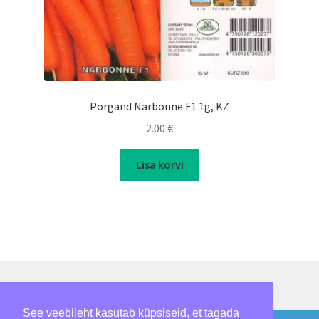
Porgand Narbonne F1 1g, KZ
2.00
€
Lisa korvi
See veebileht kasutab küpsiseid, et tagada
© Loomepalmik 2026