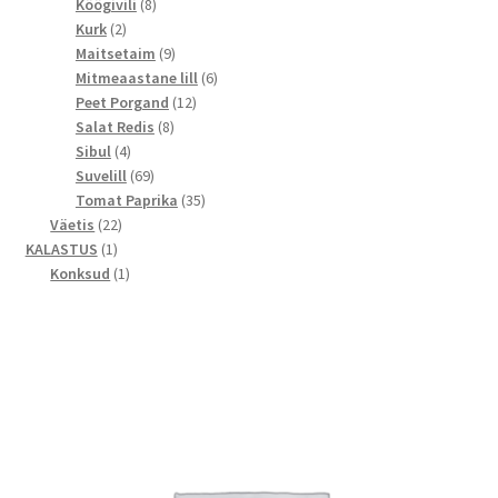
toodet
8
Köögivili
8
2
toodet
Kurk
2
toodet
9
Maitsetaim
9
toodet
6
Mitmeaastane lill
6
12
toodet
Peet Porgand
12
8
toodet
Salat Redis
8
4
toodet
Sibul
4
toodet
69
Suvelill
69
toodet
35
Tomat Paprika
35
22
toodet
Väetis
22
1
toodet
KALASTUS
1
toode
1
Konksud
1
toode