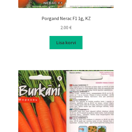
Porgand Nerac F1 1g, KZ
2.00
€
Lisa korvi