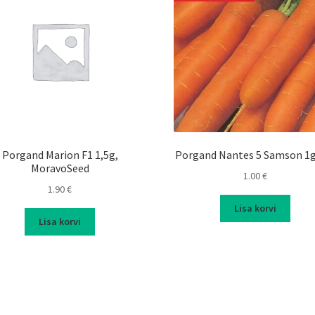
Porgand Marion F1 1,5g,
Porgand Nantes 5 Samson 1g
MoravoSeed
1.00
€
1.90
€
Lisa korvi
Lisa korvi