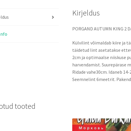
Kirjeldus
eldus
PORGAND AUTUMN KING 2 Da
info
Külvilint võimaldab kiire ja 
täidetud lint asetatakse ett
2cm ja optimaalse niiskuse pu
harvendamist. Suurepärase mai
Ridade vahe30cm. Idaneb 14-
Seemnelint 6meetrit. Pakend
otud tooted