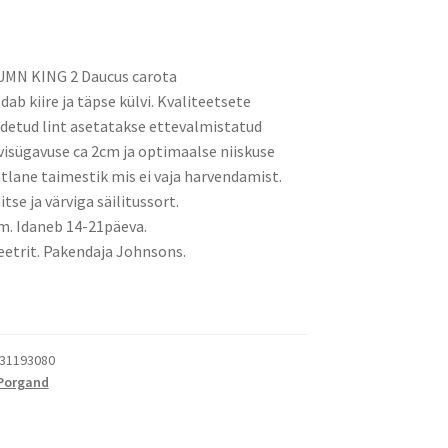
N KING 2 Daucus carota
dab kiire ja täpse külvi. Kvaliteetsete
detud lint asetatakse ettevalmistatud
visügavuse ca 2cm ja optimaalse niiskuse
tlane taimestik mis ei vaja harvendamist.
se ja värviga säilitussort.
m. Idaneb 14-21päeva.
etrit. Pakendaja Johnsons.
31193080
Porgand