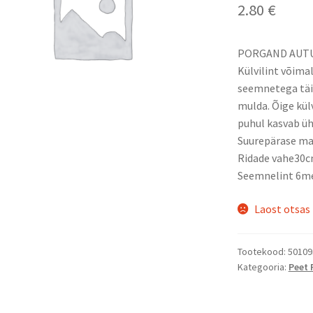
2.80
€
PORGAND AUTUM
Külvilint võimal
seemnetega täi
mulda. Õige kül
puhul kasvab üh
Suurepärase mait
Ridade vahe30c
Seemnelint 6me
Laost otsas
Tootekood:
50109
Kategooria:
Peet 