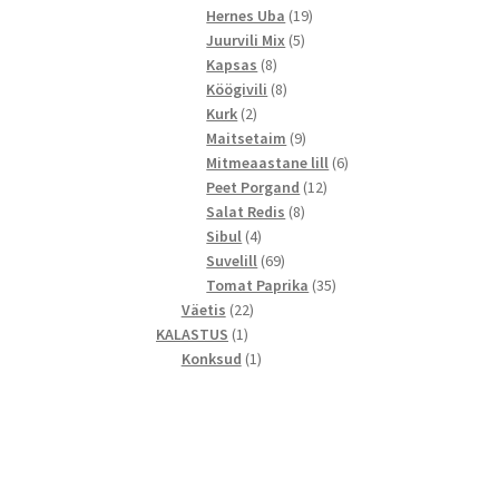
toodet
19
Hernes Uba
19
5
toodet
Juurvili Mix
5
8
toodet
Kapsas
8
toodet
8
Köögivili
8
2
toodet
Kurk
2
toodet
9
Maitsetaim
9
toodet
6
Mitmeaastane lill
6
12
toodet
Peet Porgand
12
8
toodet
Salat Redis
8
4
toodet
Sibul
4
toodet
69
Suvelill
69
toodet
35
Tomat Paprika
35
22
toodet
Väetis
22
1
toodet
KALASTUS
1
toode
1
Konksud
1
toode