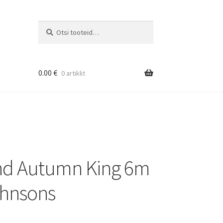
Otsi:
Otsi
0.00
€
0 artiklit
nd Autumn King 6m
Johnsons