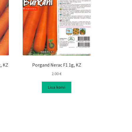
, KZ
Porgand Nerac F1 1g, KZ
2.00
€
Lisa korvi