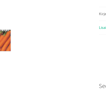
Kirj
Lisa
Se