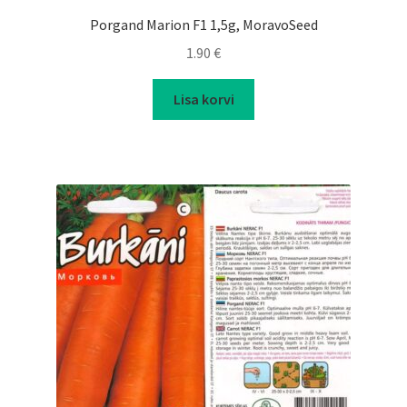
Porgand Marion F1 1,5g, MoravoSeed
1.90
€
Lisa korvi