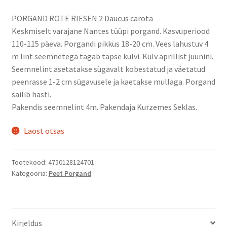
PORGAND ROTE RIESEN 2 Daucus carota
Keskmiselt varajane Nantes tüüpi porgand. Kasvuperiood
110-115 päeva. Porgandi pikkus 18-20 cm. Vees lahustuv 4
m lint seemnetega tagab täpse külvi. Külv aprillist juunini.
Seemnelint asetatakse sügavalt kobestatud ja väetatud
peenrasse 1-2 cm sügavusele ja kaetakse mullaga. Porgand
säilib hästi.
Pakendis seemnelint 4m. Pakendaja Kurzemes Seklas.
Laost otsas
Tootekood:
4750128124701
Kategooria:
Peet Porgand
Kirjeldus