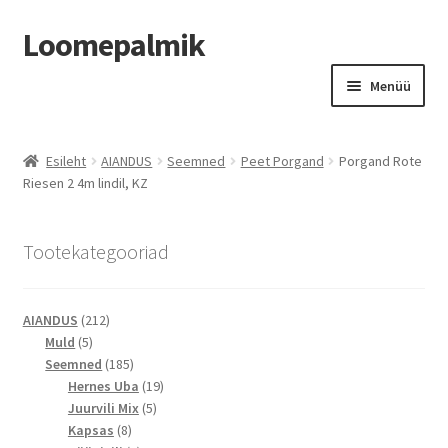
Loomepalmik
Liigu
Liigu
Menüü
navigeerimisele
sisu
juurde
Suletud
Esileht
AIANDUS
Seemned
Peet Porgand
Porgand Rote
Riesen 2 4m lindil, KZ
Tootekategooriad
212
AIANDUS
212
5
toodet
Muld
5
toodet
185
Seemned
185
toodet
19
Hernes Uba
19
5
toodet
Juurvili Mix
5
8
toodet
Kapsas
8