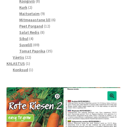
toodet
8
Köögivili
8
2
toodet
Kurk
2
toodet
9
Maitsetaim
9
toodet
6
Mitmeaastane lill
6
12
toodet
Peet Porgand
12
8
toodet
Salat Redis
8
4
toodet
Sibul
4
toodet
69
Suvelill
69
toodet
35
Tomat Paprika
35
22
toodet
Väetis
22
1
toodet
KALASTUS
1
toode
1
Konksud
1
toode