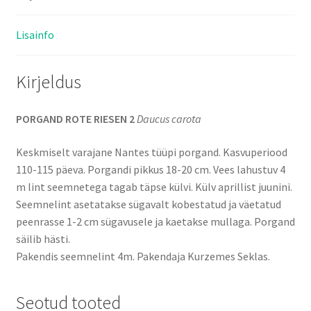
Lisainfo
Kirjeldus
PORGAND ROTE RIESEN 2
Daucus carota
Keskmiselt varajane Nantes tüüpi porgand. Kasvuperiood
110-115 päeva. Porgandi pikkus 18-20 cm. Vees lahustuv 4
m lint seemnetega tagab täpse külvi. Külv aprillist juunini.
Seemnelint asetatakse sügavalt kobestatud ja väetatud
peenrasse 1-2 cm sügavusele ja kaetakse mullaga. Porgand
säilib hästi.
Pakendis seemnelint 4m. Pakendaja Kurzemes Seklas.
Seotud tooted