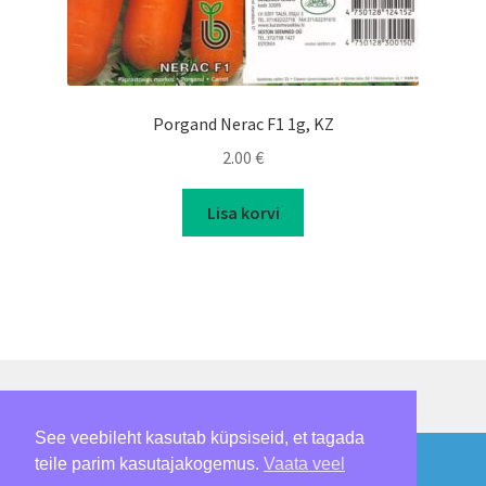
Porgand Nerac F1 1g, KZ
2.00
€
Lisa korvi
See veebileht kasutab küpsiseid, et tagada
© Loomepalmik 2026
E-pood ei tööta
teile parim kasutajakogemus.
Vaata veel
Built with WooCommerce
.