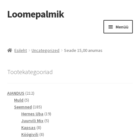
Loomepalmik
Liigu
Liigu
Menüü
navigeerimisele
sisu
juurde
Suletud
Esileht
Uncategorized
Seade 15,00 anumas
Tootekategooriad
212
AIANDUS
212
5
toodet
Muld
5
toodet
185
Seemned
185
toodet
19
Hernes Uba
19
5
toodet
Juurvili Mix
5
8
toodet
Kapsas
8
toodet
8
Köögivili
8