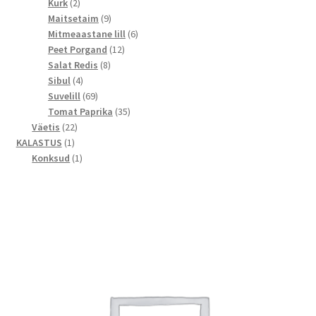
2
toodet
Kurk
2
toodet
9
Maitsetaim
9
toodet
6
Mitmeaastane lill
6
12
toodet
Peet Porgand
12
8
toodet
Salat Redis
8
4
toodet
Sibul
4
toodet
69
Suvelill
69
toodet
35
Tomat Paprika
35
22
toodet
Väetis
22
1
toodet
KALASTUS
1
toode
1
Konksud
1
toode