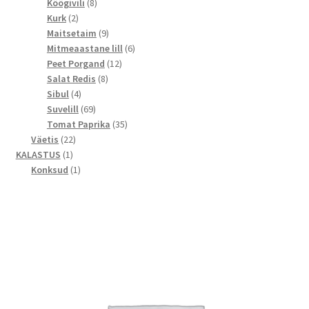
toodet
8
Köögivili
8
2
toodet
Kurk
2
toodet
9
Maitsetaim
9
toodet
6
Mitmeaastane lill
6
12
toodet
Peet Porgand
12
8
toodet
Salat Redis
8
4
toodet
Sibul
4
toodet
69
Suvelill
69
toodet
35
Tomat Paprika
35
22
toodet
Väetis
22
1
toodet
KALASTUS
1
toode
1
Konksud
1
toode