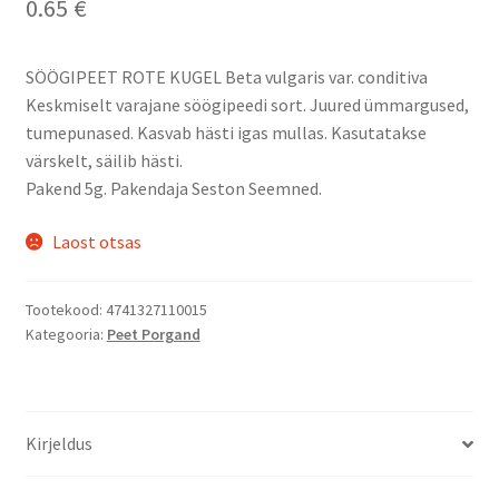
0.65
€
SÖÖGIPEET ROTE KUGEL Beta vulgaris var. conditiva
Keskmiselt varajane söögipeedi sort. Juured ümmargused,
tumepunased. Kasvab hästi igas mullas. Kasutatakse
värskelt, säilib hästi.
Pakend 5g. Pakendaja Seston Seemned.
Laost otsas
Tootekood:
4741327110015
Kategooria:
Peet Porgand
Kirjeldus