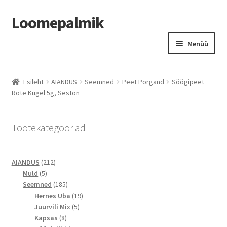
Loomepalmik
Liigu
Liigu
Menüü
navigeerimisele
sisu
juurde
Suletud
Esileht
AIANDUS
Seemned
Peet Porgand
Söögipeet
Rote Kugel 5g, Seston
Tootekategooriad
212
AIANDUS
212
5
toodet
Muld
5
toodet
185
Seemned
185
toodet
19
Hernes Uba
19
5
toodet
Juurvili Mix
5
8
toodet
Kapsas
8