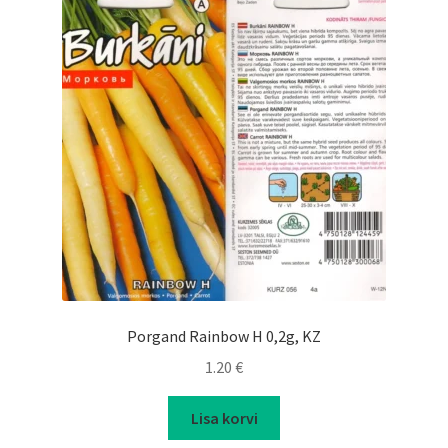
Porgand Rainbow H 0,2g, KZ
1.20
€
Lisa korvi