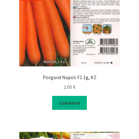
Porgand Napoli F1 1g, KZ
2.00
€
Lisa korvi