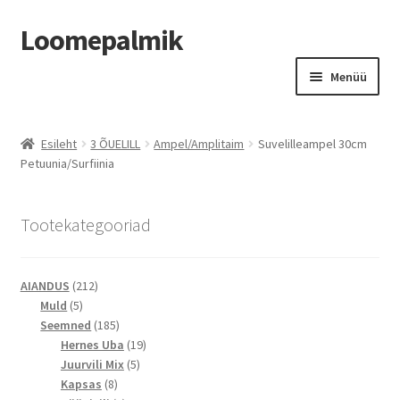
Loomepalmik
Liigu
Liigu
Menüü
navigeerimisele
sisu
juurde
Suletud
Esileht
3 ÕUELILL
Ampel/Amplitaim
Suvelilleampel 30cm
Petuunia/Surfiinia
Tootekategooriad
212
AIANDUS
212
5
toodet
Muld
5
toodet
185
Seemned
185
toodet
19
Hernes Uba
19
5
toodet
Juurvili Mix
5
8
toodet
Kapsas
8