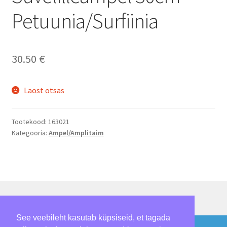
Petuunia/Surfiinia
30.50
€
Laost otsas
Tootekood:
163021
Kategooria:
Ampel/Amplitaim
See veebileht kasutab küpsiseid, et tagada
© Loomepalmik 2026