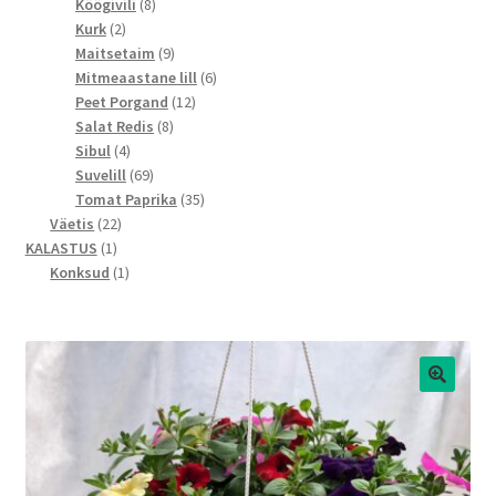
toodet
8
Köögivili
8
2
toodet
Kurk
2
toodet
9
Maitsetaim
9
toodet
6
Mitmeaastane lill
6
12
toodet
Peet Porgand
12
8
toodet
Salat Redis
8
4
toodet
Sibul
4
toodet
69
Suvelill
69
toodet
35
Tomat Paprika
35
22
toodet
Väetis
22
1
toodet
KALASTUS
1
toode
1
Konksud
1
toode