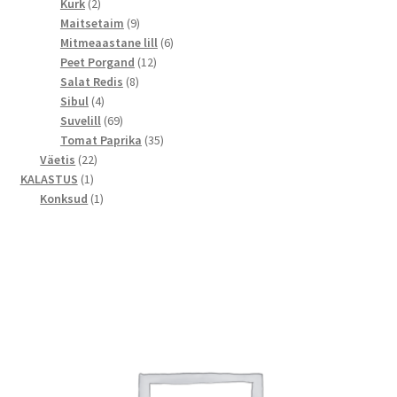
2
toodet
Kurk
2
toodet
9
Maitsetaim
9
toodet
6
Mitmeaastane lill
6
12
toodet
Peet Porgand
12
8
toodet
Salat Redis
8
4
toodet
Sibul
4
toodet
69
Suvelill
69
toodet
35
Tomat Paprika
35
22
toodet
Väetis
22
1
toodet
KALASTUS
1
toode
1
Konksud
1
toode