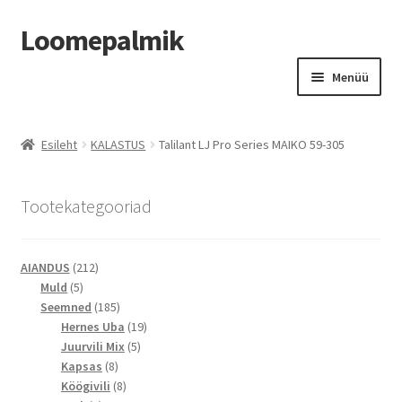
Loomepalmik
Liigu
Liigu
Menüü
navigeerimisele
sisu
juurde
Suletud
Esileht
KALASTUS
Talilant LJ Pro Series MAIKO 59-305
Tootekategooriad
212
AIANDUS
212
5
toodet
Muld
5
toodet
185
Seemned
185
toodet
19
Hernes Uba
19
5
toodet
Juurvili Mix
5
8
toodet
Kapsas
8
toodet
8
Köögivili
8