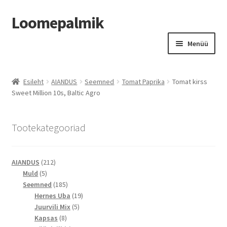
Loomepalmik
Liigu
Liigu
Menüü
navigeerimisele
sisu
juurde
Suletud
Esileht
AIANDUS
Seemned
Tomat Paprika
Tomat kirss
Sweet Million 10s, Baltic Agro
Tootekategooriad
212
AIANDUS
212
5
toodet
Muld
5
toodet
185
Seemned
185
toodet
19
Hernes Uba
19
5
toodet
Juurvili Mix
5
8
toodet
Kapsas
8