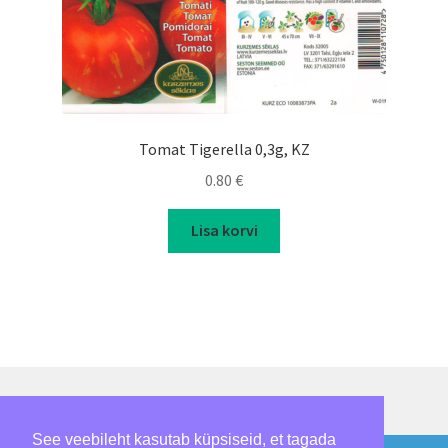
Tomat Tigerella 0,3g, KZ
0.80
€
Lisa korvi
See veebileht kasutab küpsiseid, et tagada
© Loomepalmik 2026