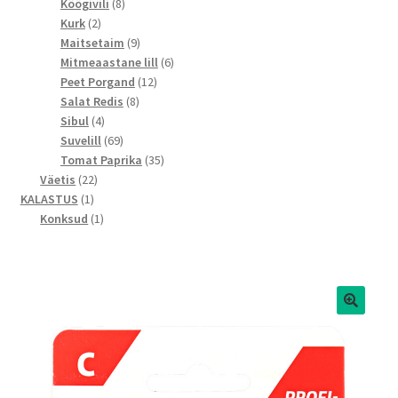
toodet
8
Köögivili
8
2
toodet
Kurk
2
toodet
9
Maitsetaim
9
toodet
6
Mitmeaastane lill
6
12
toodet
Peet Porgand
12
8
toodet
Salat Redis
8
4
toodet
Sibul
4
toodet
69
Suvelill
69
toodet
35
Tomat Paprika
35
22
toodet
Väetis
22
1
toodet
KALASTUS
1
toode
1
Konksud
1
toode