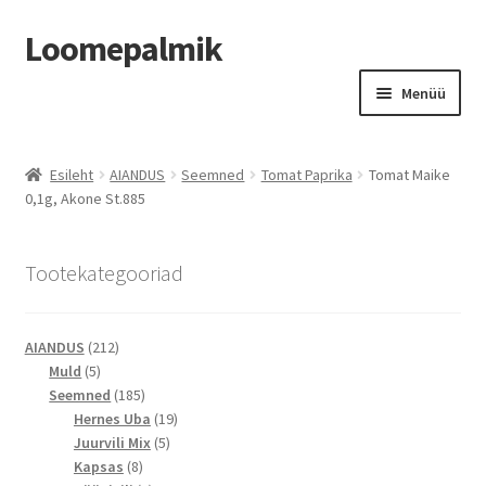
Loomepalmik
Liigu
Liigu
Menüü
navigeerimisele
sisu
juurde
Suletud
Esileht
AIANDUS
Seemned
Tomat Paprika
Tomat Maike
0,1g, Akone St.885
Tootekategooriad
212
AIANDUS
212
5
toodet
Muld
5
toodet
185
Seemned
185
toodet
19
Hernes Uba
19
5
toodet
Juurvili Mix
5
8
toodet
Kapsas
8