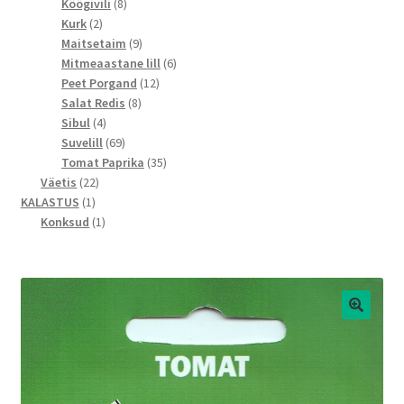
toodet
8
Köögivili
8
2
toodet
Kurk
2
toodet
9
Maitsetaim
9
toodet
6
Mitmeaastane lill
6
12
toodet
Peet Porgand
12
8
toodet
Salat Redis
8
4
toodet
Sibul
4
toodet
69
Suvelill
69
toodet
35
Tomat Paprika
35
22
toodet
Väetis
22
1
toodet
KALASTUS
1
toode
1
Konksud
1
toode