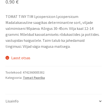
0.90
€
TOMAT TINY TIM Lycopersicon Lycopersicum
Madalakasvuline saagikas determinantne sort, viljade
valmimiseni 90päeva. Kõrgus 30-45cm. Vilja kaal 12-14
grammi. Mõeldud kasvatamiseks rõdukastides ja pottides.
vastupidav haigustele. Taim talub ka jahedamaid
tingimusi. Viljad väga magusa maitsega.
Laost otsas
Tootekood:
4742360005382
Kategooria:
Tomat Paprika
Lisainfo