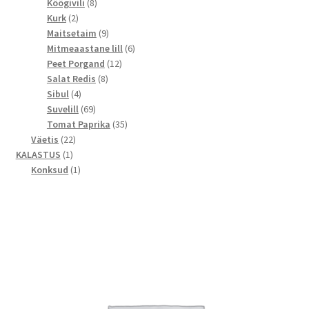
toodet
8
Köögivili
8
2
toodet
Kurk
2
toodet
9
Maitsetaim
9
toodet
6
Mitmeaastane lill
6
12
toodet
Peet Porgand
12
8
toodet
Salat Redis
8
4
toodet
Sibul
4
toodet
69
Suvelill
69
toodet
35
Tomat Paprika
35
22
toodet
Väetis
22
1
toodet
KALASTUS
1
toode
1
Konksud
1
toode