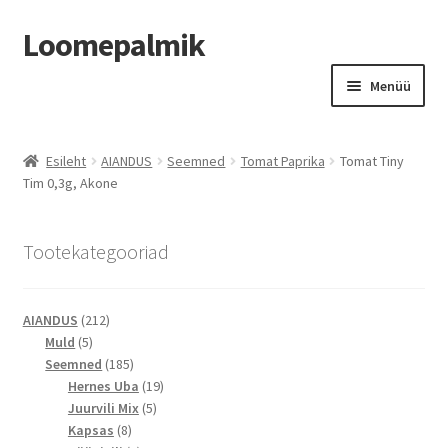
Loomepalmik
Liigu
Liigu
Menüü
navigeerimisele
sisu
juurde
Suletud
Esileht
AIANDUS
Seemned
Tomat Paprika
Tomat Tiny
Tim 0,3g, Akone
Tootekategooriad
212
AIANDUS
212
5
toodet
Muld
5
toodet
185
Seemned
185
toodet
19
Hernes Uba
19
5
toodet
Juurvili Mix
5
8
toodet
Kapsas
8