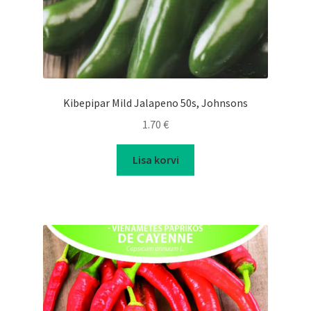
Kibepipar Mild Jalapeno 50s, Johnsons
1.70
€
Lisa korvi